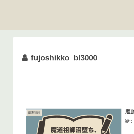
fujoshikko_bl3000
魔
魔道祖師
観て