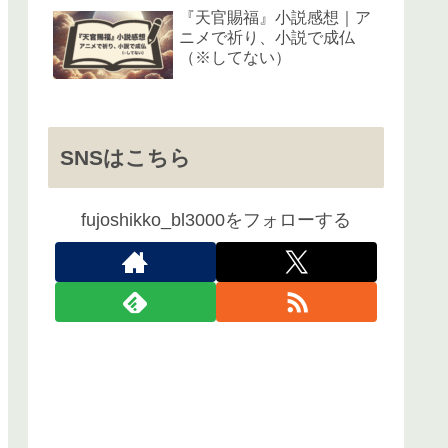
『天官賜福』小説感想｜ア
ニメで祈り、小説で成仏
（※してない）
SNSはこちら
fujoshikko_bl3000をフォローする