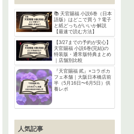
📚 天官賜福 小説6巻（日本
語版）はどこで買う？電子
と紙どっちがいいか解説
【最速で読む方法】
【3/27までの予約が安心】
天官賜福 小説6巻(完結)の
特装版・通常版特典まとめ
｜店舗別比較
『天官賜福 貮』×コラボカ
フェ本舗｜大阪日本橋店前
半（5月16日〜6月5日）供
養レポ
人気記事