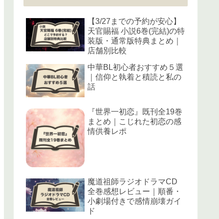
【3/27までの予約が安心】
天官賜福 小説6巻(完結)の特
装版・通常版特典まとめ｜
店舗別比較
中華BL初心者おすすめ５選
｜信仰と執着と積読と私の
話
『世界一初恋』既刊全19巻
まとめ｜こじれた初恋の感
情供養レポ
魔道祖師ラジオドラマCD
全巻感想レビュー｜順番・
小劇場付きで感情崩壊ガイ
ド