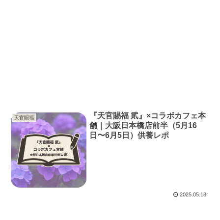
『天官賜福 貮』×コラボカフェ本
天官賜福
舗｜大阪日本橋店前半（5月16
日〜6月5日）供養レポ
2025.05.18