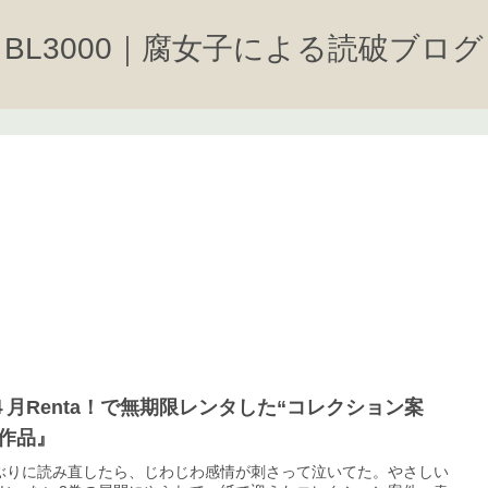
BL3000｜腐女子による読破ブログ
４月Renta！で無期限レンタした“コレクション案
”作品』
ぶりに読み直したら、じわじわ感情が刺さって泣いてた。やさしい