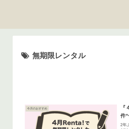
無期限レンタル
『
今月のおすすめ
件
2年