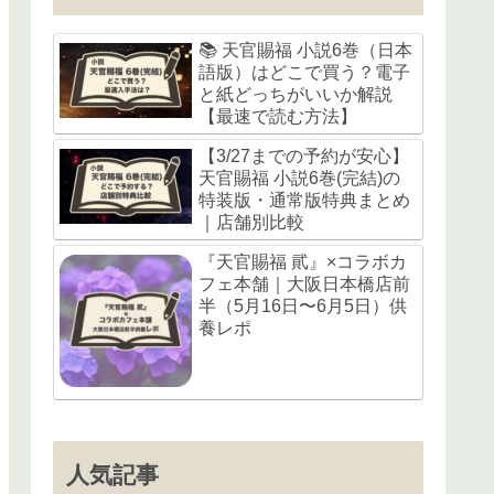
📚 天官賜福 小説6巻（日本
語版）はどこで買う？電子
と紙どっちがいいか解説
【最速で読む方法】
【3/27までの予約が安心】
天官賜福 小説6巻(完結)の
特装版・通常版特典まとめ
｜店舗別比較
『天官賜福 貮』×コラボカ
フェ本舗｜大阪日本橋店前
半（5月16日〜6月5日）供
養レポ
人気記事