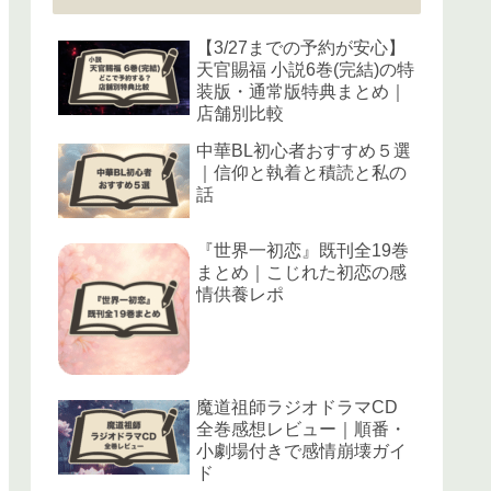
【3/27までの予約が安心】
天官賜福 小説6巻(完結)の特
装版・通常版特典まとめ｜
店舗別比較
中華BL初心者おすすめ５選
｜信仰と執着と積読と私の
話
『世界一初恋』既刊全19巻
まとめ｜こじれた初恋の感
情供養レポ
魔道祖師ラジオドラマCD
全巻感想レビュー｜順番・
小劇場付きで感情崩壊ガイ
ド