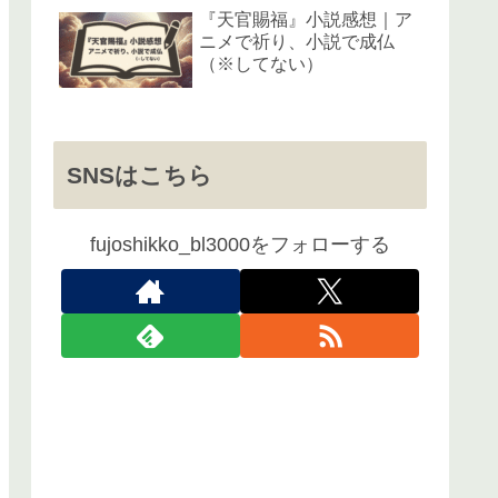
『天官賜福』小説感想｜ア
ニメで祈り、小説で成仏
（※してない）
SNSはこちら
fujoshikko_bl3000をフォローする